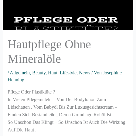
Hautpflege Ohne
Mineralöle
/
Allgemein
,
Beauty
,
Haut
,
Lifestyle
,
News
/ Von
Josephine
Henning
Pflege Oder Plastiktüte ?
In Vielen Pflegemitteln – Von Der Bodylotion Zum
Lidschatten , Vom Babyöl Bis Zur Luxusgesichtscream –
Finden Sich Bestandteile , Deren Grundlage Rohöl Ist .
So Unschön Das Klingt – So Unschön Ist Auch Die Wirkung
Auf Die Haut .