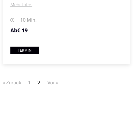
Mehr Infos
10 Min.
Ab
€ 19
TERMIN
« Zurück
1
2
Vor »