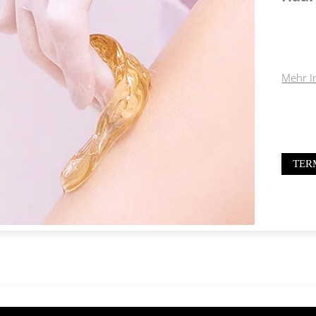
Mehr I
TER