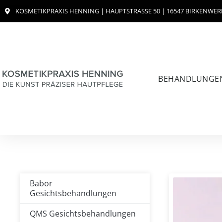
Zum
KOSMETIKPRAXIS HENNING | HAUPTSTRASSE 50 | 16547 BIRKENWER
Inhalt
Springen
BEHANDLUNGE
Babor
Gesichtsbehandlungen
QMS Gesichtsbehandlungen