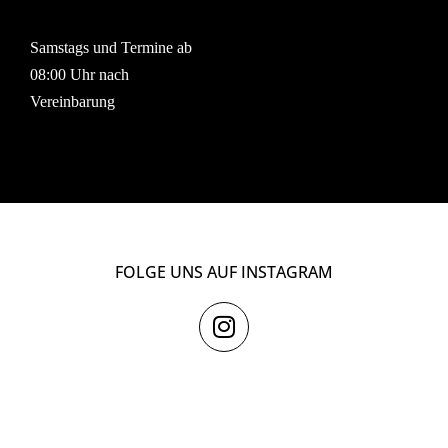
Samstags und Termine ab
08:00 Uhr nach
Vereinbarung
FOLGE UNS AUF INSTAGRAM
I
N
S
T
A
ZAHLUNGSARTEN IM INSTITUT
G